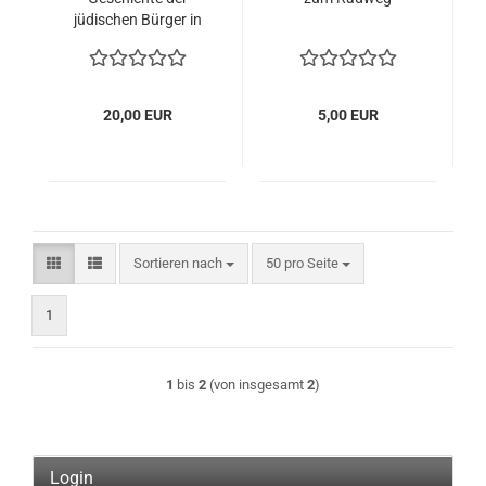
jüdischen Bürger in
Angermünde
20,00 EUR
5,00 EUR
Sortieren nach
pro Seite
Sortieren nach
50 pro Seite
1
1
bis
2
(von insgesamt
2
)
Login