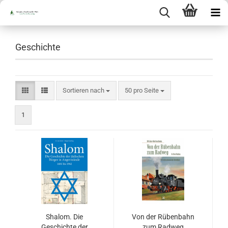
Geschichte
Sortieren nach
pro Seite
Sortieren nach
50 pro Seite
1
Shalom. Die
Von der Rübenbahn
Geschichte der
zum Radweg