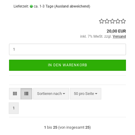
Lieferzeit:
ca. 1-3 Tage
(Ausland abweichend)
20,00 EUR
inkl. 7% MwSt. zzgl.
Versand
IN DEN WARENKORB
Sortieren nach
pro Seite
Sortieren nach
50 pro Seite
1
1
bis
25
(von insgesamt
25
)