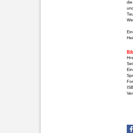
die
un
Tau
Wel
Ein
Hei
Bib
Hr
Sei
Ein
Sp
For
IS
Ve