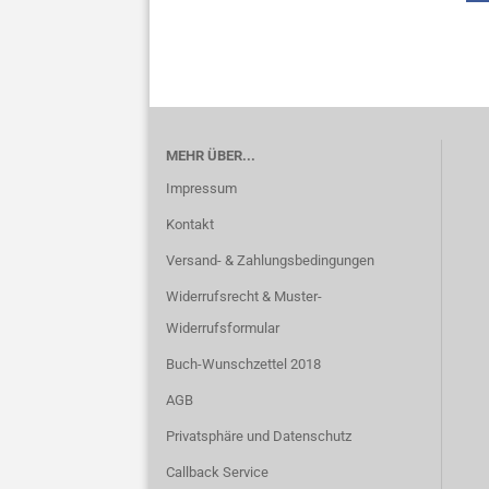
MEHR ÜBER...
Impressum
Kontakt
Versand- & Zahlungsbedingungen
Widerrufsrecht & Muster-
Widerrufsformular
Buch-Wunschzettel 2018
AGB
Privatsphäre und Datenschutz
Callback Service