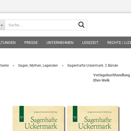
Suche...
LTUNGEN
PRESSE
UNTERNEHMEN
LESEZEIT
RECHTE / LI
»
»
tseite
Sagen, Mythen, Legenden
Sagenhafte Uckermark. 2 Bände
Verlagsbuchhandlung
Ehm Welk