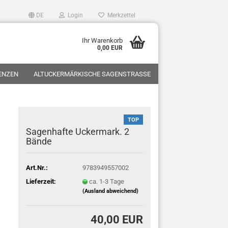
DE
Login
Merkzettel
Ihr Warenkorb
0,00 EUR
ZENZEN
ALTUCKERMÄRKISCHE SAGENSTRASSE
TOP
Sagenhafte Uckermark. 2
Bände
Art.Nr.:
9783949557002
Lieferzeit:
ca. 1-3 Tage
(Ausland abweichend)
40,00 EUR