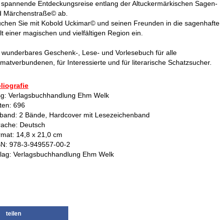
 spannende Entdeckungsreise entlang der Altuckermärkischen Sagen-
d Märchenstraße© ab.
chen Sie mit Kobold Uckimar© und seinen Freunden in die sagenhafte
t einer magischen und vielfältigen Region ein.
 wunderbares Geschenk-, Lese- und Vorlesebuch für alle
matverbundenen, für Interessierte und für literarische Schatzsucher.
liografie
sg: Verlagsbuchhandlung Ehm Welk
ten: 696
band: 2 Bände, Hardcover mit Lesezeichenband
rache: Deutsch
mat: 14,8 x 21,0 cm
BN: 978-3-949557-00-2
rlag: Verlagsbuchhandlung Ehm Welk
teilen