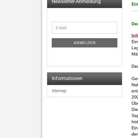
Newsletter-Anmeldung
Ei
Der
WEITER
E-
ZUR
Mail
NEWSLETTER-
Inh
ANMELDUNG
Ein
ANMELDEN
Leg
Mä
Der
Informationen
Gew
Nat
Sitemap
ent
200
Übe
Die
Sag
his
Ein
der