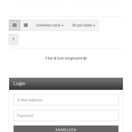
Sortieren nach
pro Seite
Sortieren nach
50 pro Seite
1
1
bis
6
(von insgesamt
6
)
Login
E-
Mail-
Adresse
Passwort
ANMELDEN