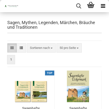
Sagen, Mythen, Legenden, Märchen, Bräuche
und Traditionen
Sortieren nach
pro Seite
Sortieren nach
50 pro Seite
1
TOP
Sagenhafte
Sagenhafte