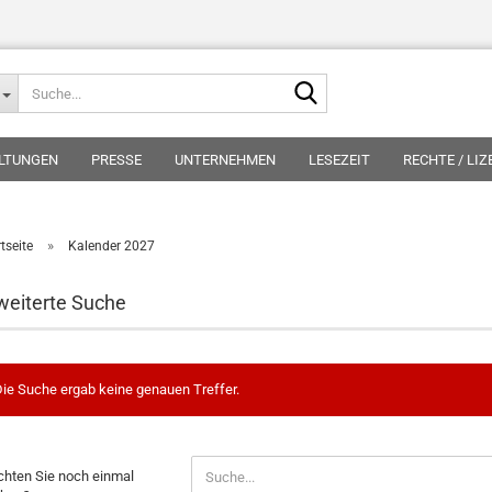
Suche...
LTUNGEN
PRESSE
UNTERNEHMEN
LESEZEIT
RECHTE / LI
»
tseite
Kalender 2027
weiterte Suche
ie Suche ergab keine genauen Treffer.
CHTEN
hten Sie noch einmal