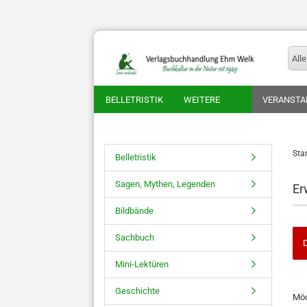
Alle
BELLETRISTIK
WEITERE
VERANSTA
Star
Belletristik
Sagen, Mythen, Legenden
Er
Bildbände
Sachbuch
D
Mini-Lektüren
MÖ
Geschichte
Möc
SIE