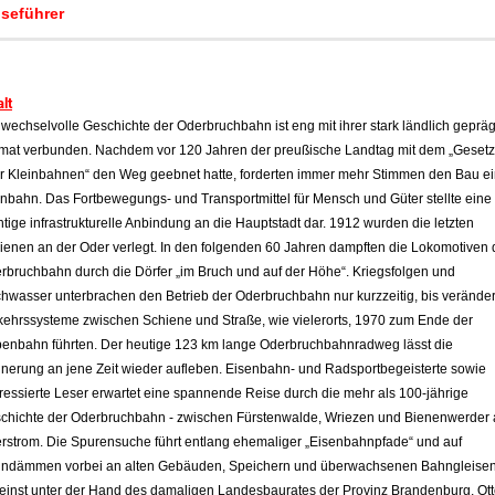
iseführer
alt
 wechselvolle Geschichte der Oderbruchbahn ist eng mit ihrer stark ländlich geprä
mat verbunden. Nachdem vor 120 Jahren der preußische Landtag mit dem „Gesetz
r Kleinbahnen“ den Weg geebnet hatte, forderten immer mehr Stimmen den Bau ei
inbahn. Das Fortbewegungs- und Transportmittel für Mensch und Güter stellte eine
htige infrastrukturelle Anbindung an die Hauptstadt dar.
1912 wurden die letzten
ienen an der Oder verlegt. In den folgenden 60 Jahren dampften die Lokomotiven 
rbruchbahn durch die Dörfer „im Bruch und auf der Höhe“.
Kriegsfolgen und
hwasser unterbrachen den Betrieb der Oderbruchbahn nur kurzzeitig, bis veränder
kehrssysteme zwischen Schiene und Straße, wie vielerorts, 1970 zum Ende der
enbahn führten. Der heutige 123 km lange Oderbruchbahnradweg lässt die
nnerung an jene Zeit wieder aufleben. Eisenbahn- und Radsportbegeisterte sowie
eressierte Leser erwartet eine spannende Reise durch die mehr als 100-jährige
chichte der Oderbruchbahn - zwischen Fürstenwalde, Wriezen und Bienenwerder
rstrom. Die Spurensuche führt entlang ehemaliger „Eisenbahnpfade“ und auf
ndämmen vorbei an alten Gebäuden, Speichern und überwachsenen Bahngleisen
 einst unter der Hand des damaligen Landesbaurates der Provinz Brandenburg, Ot