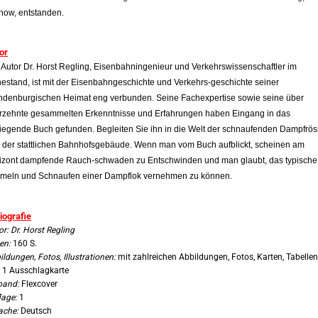
how, entstanden.
or
 Autor Dr. Horst Regling, Eisenbahningenieur und Verkehrswissenschaftler im
estand, ist mit der Eisenbahngeschichte und Verkehrs-geschichte seiner
ndenburgischen Heimat eng verbunden.
Seine Fachexpertise sowie seine über
rzehnte gesammelten Erkenntnisse und Erfahrungen haben Eingang in das
liegende Buch gefunden.
Begleiten Sie ihn in die Welt der schnaufenden Dampfrös
 der stattlichen Bahnhofsgebäude.
Wenn man vom Buch aufblickt, scheinen am
izont dampfende Rauch-schwaden zu Entschwinden und man glaubt, das typische
meln und Schnaufen einer Dampflok vernehmen zu können.
liografie
r: Dr. Horst Regling
en:
160 S.
ildungen, Fotos, Illustrationen:
mit zahlreichen Abbildungen, Fotos, Karten, Tabellen
 1 Ausschlagkarte
band:
Flexcover
lage:
1
ache:
Deutsch