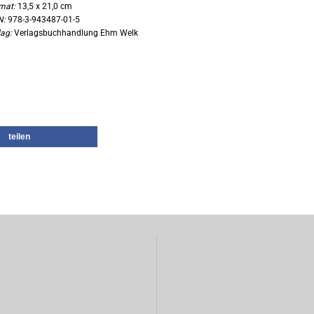
mat:
13,5 x 21,0 cm
N:
978-3-943487-01-5
lag:
Verlagsbuchhandlung Ehm Welk
teilen