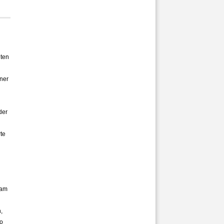
gten
ner
der
te
 am
,
to