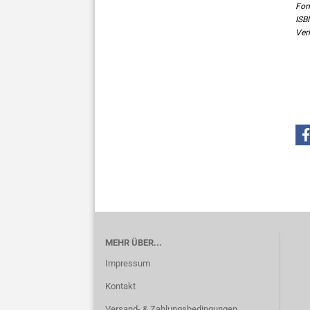
For
ISB
Ver
MEHR ÜBER...
Impressum
Kontakt
Versand- & Zahlungsbedingungen