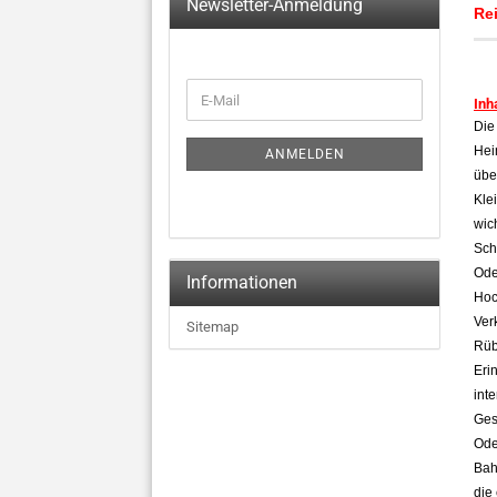
Newsletter-Anmeldung
Re
WEITER
E-
Inh
ZUR
Mail
NEWSLETTER-
Die
ANMELDUNG
Hei
ANMELDEN
übe
Kle
wic
Sch
Ode
Informationen
Hoc
Ver
Sitemap
Rüb
Eri
int
Ges
Ode
Bah
die