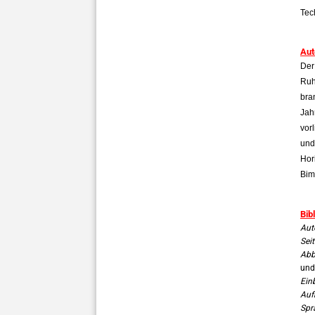
Tec
Aut
Der
Ruh
bra
Jah
vor
und
Hor
Bim
Bib
Auto
Seit
Abb
und
Ein
Auf
Spr