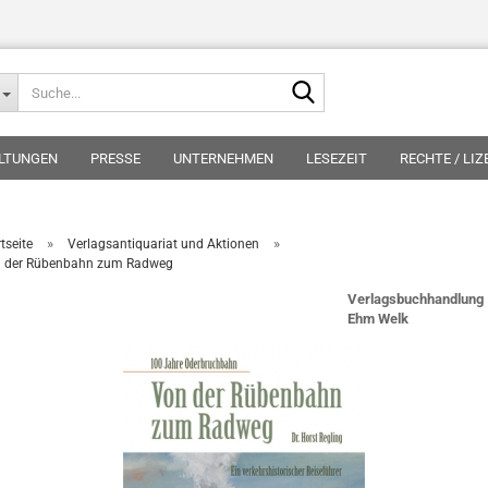
Suche...
LTUNGEN
PRESSE
UNTERNEHMEN
LESEZEIT
RECHTE / LI
»
»
tseite
Verlagsantiquariat und Aktionen
 der Rübenbahn zum Radweg
Verlagsbuchhandlung
Ehm Welk