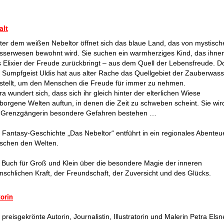
alt
ter dem weißen Nebeltor öffnet sich das blaue Land, das von mystisch
serwesen bewohnt wird. Sie suchen ein warmherziges Kind, das ihne
 Elixier der Freude zurückbringt – aus dem Quell der Lebensfreude. D
 Sumpfgeist Uldis hat aus alter Rache das Quellgebiet der Zauberwass
stellt, um den Menschen die Freude für immer zu nehmen.
ra wundert sich, dass sich ihr gleich hinter der elterlichen Wiese
borgene Welten auftun, in denen die Zeit zu schweben scheint. Sie wir
s Grenzgängerin besondere Gefahren bestehen …
 Fantasy-Geschichte „Das Nebeltor“ entführt in ein regionales Abenteu
schen den Welten.
 Buch für Groß und Klein über die besondere Magie der inneren
schlichen Kraft, der Freundschaft, der Zuversicht und des Glücks.
orin
 preisgekrönte Autorin, Journalistin, Illustratorin und Malerin Petra Elsn