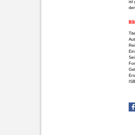
ist
der
Bib
Tit
Aut
Rei
Ein
Sei
For
Geb
Ers
IS