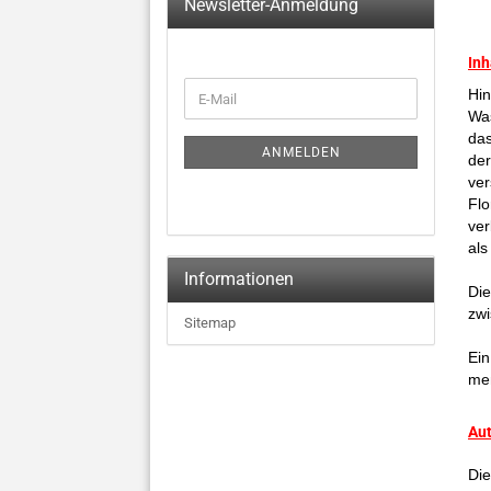
Newsletter-Anmeldung
Inh
WEITER
Hin
E-
ZUR
Was
Mail
NEWSLETTER-
das
ANMELDUNG
ANMELDEN
der
ver
Flo
ver
al
Informationen
Die
zwi
Sitemap
Ein
men
Aut
Die