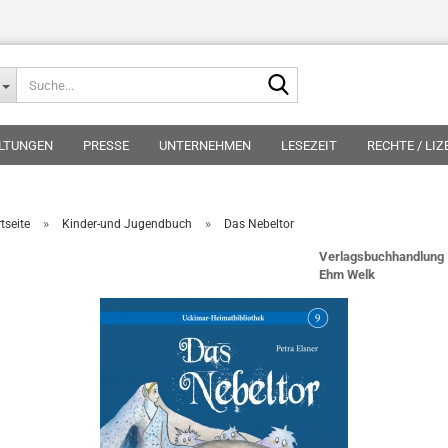
Suche...
LTUNGEN
PRESSE
UNTERNEHMEN
LESEZEIT
RECHTE / LI
»
»
tseite
Kinder-und Jugendbuch
Das Nebeltor
Verlagsbuchhandlung
Ehm Welk