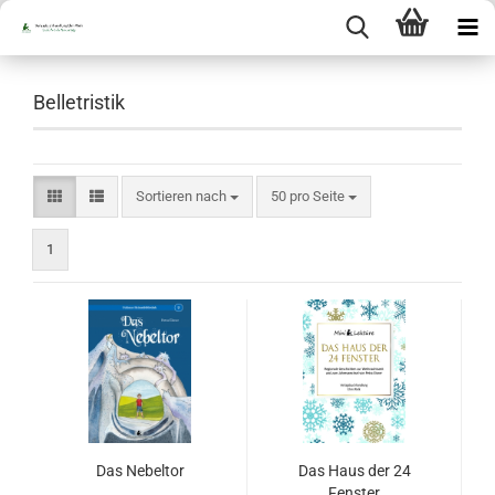
Belletristik
Sortieren nach
pro Seite
Sortieren nach
50 pro Seite
1
Das Nebeltor
Das Haus der 24
Fenster