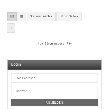
Sortieren nach
pro Seite
Sortieren nach
50 pro Seite
1
1
bis
6
(von insgesamt
6
)
Login
E-
Mail-
Adresse
Passwort
ANMELDEN